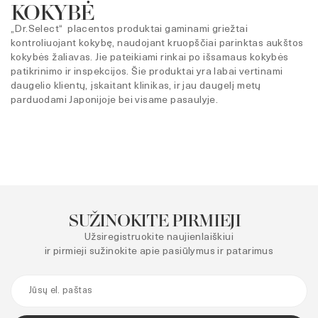
KOKYBĖ
„Dr.Select“ placentos produktai gaminami griežtai
kontroliuojant kokybę, naudojant kruopščiai parinktas aukštos
kokybės žaliavas. Jie pateikiami rinkai po išsamaus kokybės
patikrinimo ir inspekcijos. Šie produktai yra labai vertinami
daugelio klientų, įskaitant klinikas, ir jau daugelį metų
parduodami Japonijoje bei visame pasaulyje.
SUŽINOKITE PIRMIEJI
Užsiregistruokite naujienlaiškiui
ir pirmieji sužinokite apie pasiūlymus ir patarimus