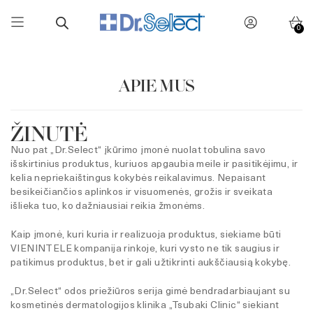
0
Skip
to
content
APIE MUS
ŽINUTĖ
Nuo pat „Dr.Select“ įkūrimo įmonė nuolat tobulina savo
išskirtinius produktus, kuriuos apgaubia meile ir pasitikėjimu, ir
kelia nepriekaištingus kokybės reikalavimus. Nepaisant
besikeičiančios aplinkos ir visuomenės, grožis ir sveikata
išlieka tuo, ko dažniausiai reikia žmonėms.
Kaip įmonė, kuri kuria ir realizuoja produktus, siekiame būti
VIENINTELE kompanija rinkoje, kuri vysto ne tik saugius ir
patikimus produktus, bet ir gali užtikrinti aukščiausią kokybę.
„Dr.Select“ odos priežiūros serija gimė bendradarbiaujant su
kosmetinės dermatologijos klinika „Tsubaki Clinic“ siekiant