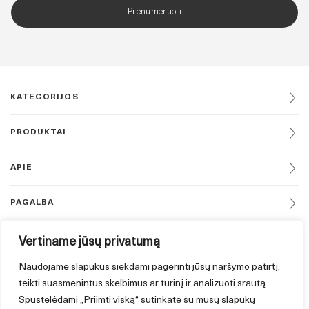
Prenumeruoti
KATEGORIJOS
PRODUKTAI
APIE
PAGALBA
DAUGIAU
Vertiname jūsų privatumą
Naudojame slapukus siekdami pagerinti jūsų naršymo patirtį,
SEKITE MUS
teikti suasmenintus skelbimus ar turinį ir analizuoti srautą.
Spustelėdami „Priimti viską“ sutinkate su mūsų slapukų
NERADOTE NORIMO PRODUKTO?