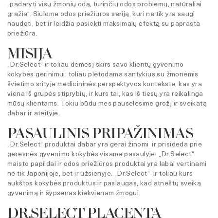
„padaryti visų žmonių odą, turinčių odos problemų, natūraliai
gražia“. Siūlome odos priežiūros seriją, kuri ne tik yra saugi
naudoti, bet ir leidžia pasiekti maksimalų efektą su paprasta
priežiūra.
MISIJA
„Dr.Select“ ir toliau dėmesį skirs savo klientų gyvenimo
kokybės gerinimui, toliau plėtodama santykius su žmonėmis
švietimo srityje medicininės perspektyvos kontekste, kas yra
viena iš grupės stiprybių, ir kurs tai, kas iš tiesų yra reikalinga
mūsų klientams. Tokiu būdu mes pauselėsime grožį ir sveikatą
dabar ir ateityje.
PASAULINIS PRIPAŽINIMAS
„Dr.Select“ produktai dabar yra gerai žinomi ir prisideda prie
geresnės gyvenimo kokybės visame pasaulyje. „Dr.Select“
maisto papildai ir odos priežiūros produktai yra labai vertinami
ne tik Japonijoje, bet ir užsienyje. „Dr.Select“ ir toliau kurs
aukštos kokybės produktus ir paslaugas, kad atneštų sveiką
gyvenimą ir šypsenas kiekvienam žmogui.
DR.SELECT PLACENTA