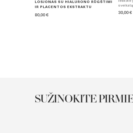
Ieškote 
OMASIS GELIS
LOSJONAS SU HIALURONO RŪGŠTIMI
sveikatą
AKTU
IR PLACENTOS EKSTRAKTU
30,00
€
, glotnumą ir
80,00
€
SUŽINOKITE PIRMIE