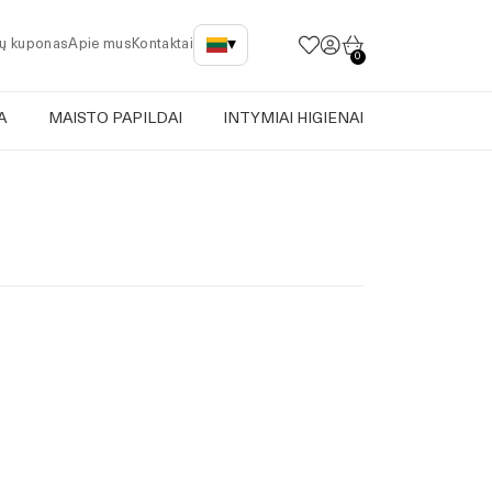
▾
ų kuponas
Apie mus
Kontaktai
0
A
MAISTO PAPILDAI
INTYMIAI HIGIENAI