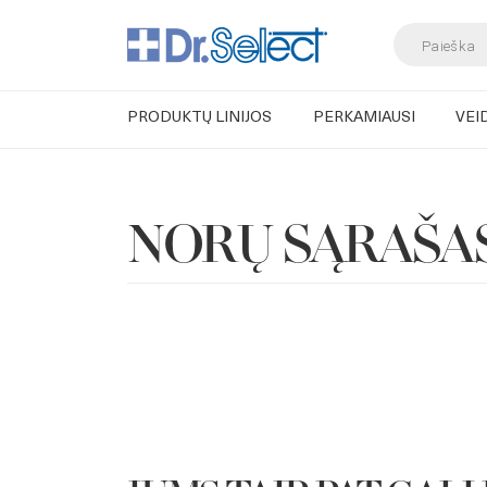
Products
search
PRODUKTŲ LINIJOS
PERKAMIAUSI
VEI
Skip
to
content
NORŲ SĄRAŠA