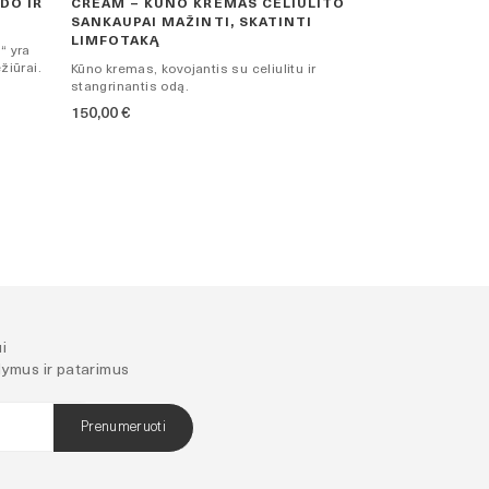
DO IR
CREAM – KŪNO KREMAS CELIULITO
PLACENTOS 
SANKAUPAI MAŽINTI, SKATINTI
Intensyviai maiti
LIMFOTAKĄ
elastingumą, sul
“ yra
žiūrai.
Kūno kremas, kovojantis su celiulitu ir
120,00
€
stangrinantis odą.
150,00
€
i
ūlymus ir patarimus
Prenumeruoti