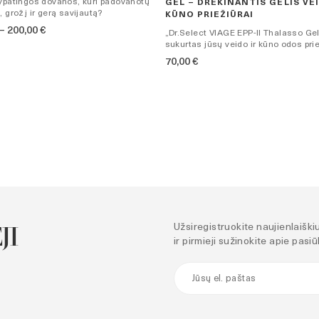
ypatingos dovanos, kuri padovanotų
GEL – DRĖKINANTIS GELIS VEI
, grožį ir gerą savijautą?
KŪNO PRIEŽIŪRAI
Price
–
200,00
€
„Dr.Select VIAGE EPP-II Thalasso Gel
range:
sukurtas jūsų veido ir kūno odos prie
30,00 €
70,00
€
through
200,00 €
JI
Užsiregistruokite naujienlaiškiu
ir pirmieji sužinokite apie pasi