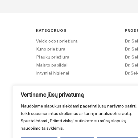
KATEGORIJOS
PROD
Veido odos priežiūra
Dr. Se
Kūno priežiūra
Dr. Se
Plaukų priežiūra
Dr. Se
Maisto papildai
Dr. Se
Intymiai higienai
Dr.Sel
Vertiname jūsų privatumą
DAUGIAU
SEKI
Naudojame slapukus siekdami pagerinti jūsų naršymo patirtį,
teikti suasmenintus skelbimus ar turinį ir analizuoti srautą.
Bendradarbiavimo ir reklamos
Ins
Spustelėdami „Priimti viską“ sutinkate su mūsų slapukų
klausimai
naudojimo taisyklėmis.