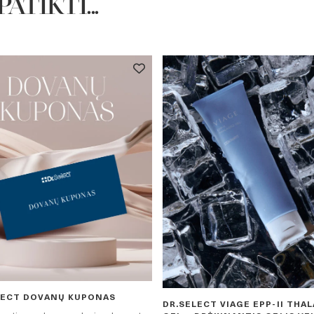
ATIKTI...
LECT DOVANŲ KUPONAS
DR.SELECT VIAGE EPP-II THA