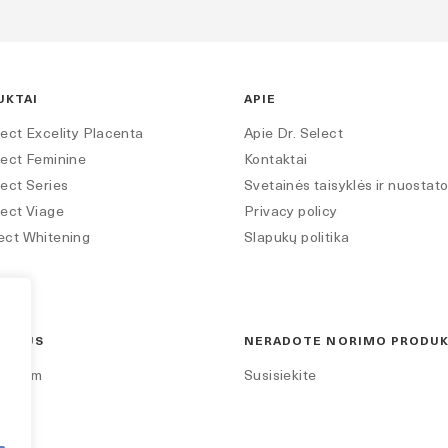
UKTAI
APIE
lect Excelity Placenta
Apie Dr. Select
lect Feminine
Kontaktai
lect Series
Svetainės taisyklės ir nuostat
lect Viage
Privacy policy
ect Whitening
Slapukų politika
TE MUS
NERADOTE NORIMO PRODU
tagram
Susisiekite