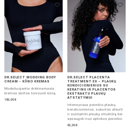
DR.SELECT MODDING BODY
DR.SELECT PLACENTA
CREAM – KŪNO KREMAS
TREATMENT EX – PLAUKŲ
KONDICIONIERIUS SU
Modeliuojantis drėkinamasis
KERATINU IR PLACENTOS
kremas skirtas tonizuoti kūną.
EKSTRAKTU PLAUKŲ
ATSTATYMUI
185,00
€
Intensyvaus poveikio plaukų
kondicionierius, sukurtas atkurti
ir sustiprinti plaukų struktūrą bei
apsaugoti nuo aplinkos poveikio.
65,00
€