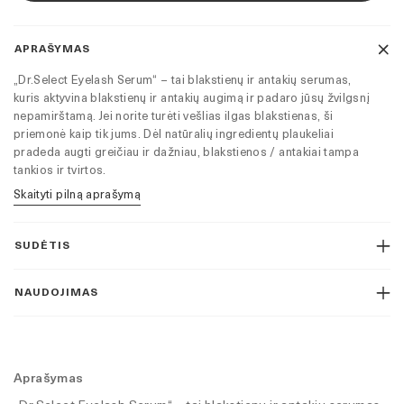
augimą
skatininantis
serumas
APRAŠYMAS
„Dr.Select Eyelash Serum“ – tai blakstienų ir antakių serumas,
kuris aktyvina blakstienų ir antakių augimą ir padaro jūsų žvilgsnį
nepamirštamą. Jei norite turėti vešlias ilgas blakstienas, ši
priemonė kaip tik jums. Dėl natūralių ingredientų plaukeliai
pradeda augti greičiau ir dažniau, blakstienos / antakiai tampa
tankios ir tvirtos.
Skaityti pilną aprašymą
SUDĖTIS
NAUDOJIMAS
Aprašymas