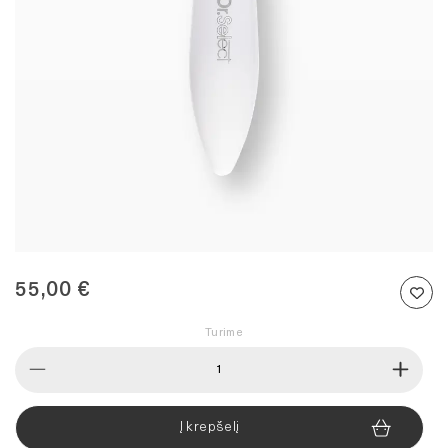
55,00
€
Turime
produkto
kiekis:
Dr.Select
blakstienų
Į krepšelį
ir
antakių