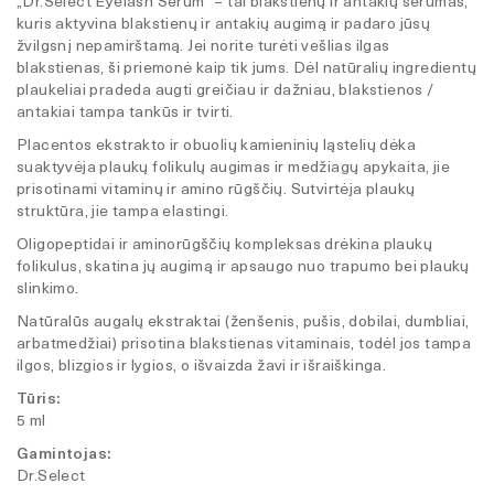
„Dr.Select Eyelash Serum“ – tai blakstienų ir antakių serumas,
kuris aktyvina blakstienų ir antakių augimą ir padaro jūsų
žvilgsnį nepamirštamą. Jei norite turėti vešlias ilgas
blakstienas, ši priemonė kaip tik jums. Dėl natūralių ingredientų
plaukeliai pradeda augti greičiau ir dažniau, blakstienos /
antakiai tampa tankūs ir tvirti.
Placentos ekstrakto ir obuolių kamieninių ląstelių dėka
suaktyvėja plaukų folikulų augimas ir medžiagų apykaita, jie
prisotinami vitaminų ir amino rūgščių. Sutvirtėja plaukų
struktūra, jie tampa elastingi.
Oligopeptidai ir aminorūgščių kompleksas drėkina plaukų
folikulus, skatina jų augimą ir apsaugo nuo trapumo bei plaukų
slinkimo.
Natūralūs augalų ekstraktai (ženšenis, pušis, dobilai, dumbliai,
arbatmedžiai) prisotina blakstienas vitaminais, todėl jos tampa
ilgos, blizgios ir lygios, o išvaizda žavi ir išraiškinga.
Tūris:
5 ml
Gamintojas:
Dr.Select