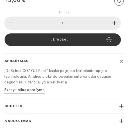
15,00
€
Turime
produkto
kiekis:
Dr.Select
CO2
Į krepšelį
gelio
karboksiterapijos
veido
kaukė
APRAŠYMAS
„Dr.Select CO2 Gel Pack“ kaukė pagrįsta karboksiterapijos
technologija. Anglies dioksido poveikis suteikia odai daugiau
deguonies ir daro ją lygia bei švaria.
Skaityti pilną aprašymą
SUDĖTIS
NAUDOJIMAS