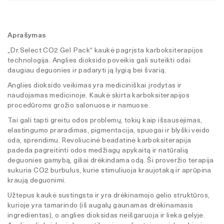
Aprašymas
„Dr.Select CO2 Gel Pack“ kaukė pagrįsta karboksiterapijos
technologija. Anglies dioksido poveikis gali suteikti odai
daugiau deguonies ir padaryti ją lygią bei švarią.
Anglies dioksido veikimas yra mediciniškai įrodytas ir
naudojamas medicinoje. Kaukė skirta karboksiterapijos
procedūroms grožio salonuose ir namuose.
Tai gali tapti greitu odos problemų, tokių kaip išsausėjimas,
elastingumo praradimas, pigmentacija, spuogai ir blyški veido
oda, sprendimu. Revoliucinė beadatinė karboksiterapija
padeda pagreitinti odos medžiagų apykaitą ir natūralią
deguonies gamybą, giliai drėkindama odą. Ši proveržio terapija
sukuria CO2 burbulus, kurie stimuliuoja kraujotaką ir aprūpina
kraują deguonimi.
Užtepus kaukė sustingsta ir yra drėkinamojo gelio struktūros,
kurioje yra tamarindo (iš augalų gaunamas drėkinamasis
ingredientas), o anglies dioksidas neišgaruoja ir lieka gelyje.