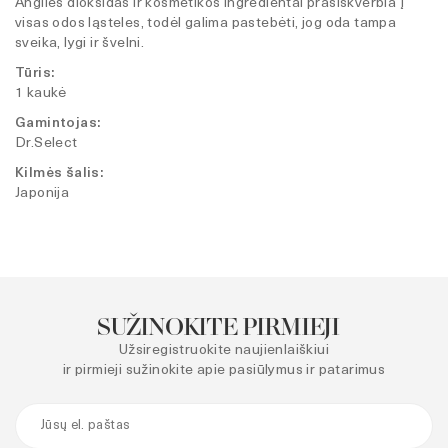
Anglies dioksidas ir kosmetikos ingredientai prasiskverbia į
visas odos ląsteles, todėl galima pastebėti, jog oda tampa
sveika, lygi ir švelni.
Tūris:
1 kaukė
Gamintojas:
Dr.Select
Kilmės šalis:
Japonija
SUŽINOKITE PIRMIEJI
Užsiregistruokite naujienlaiškiui
ir pirmieji sužinokite apie pasiūlymus ir patarimus