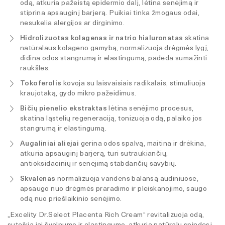
odą, atkuria pažeistą epidermio dalį, lėtina senėjimą ir
stiprina apsauginį barjerą. Puikiai tinka žmogaus odai,
nesukelia alergijos ar dirginimo.
Hidrolizuotas kolagenas ir natrio hialuronatas
skatina
natūralaus kolageno gamybą, normalizuoja drėgmės lygį,
didina odos stangrumą ir elastingumą, padeda sumažinti
raukšles.
Tokoferolis
kovoja su laisvaisiais radikalais, stimuliuoja
kraujotaką, gydo mikro pažeidimus.
Bičių pienelio ekstraktas
lėtina senėjimo procesus,
skatina ląstelių regeneraciją, tonizuoja odą, palaiko jos
stangrumą ir elastingumą.
Augaliniai aliejai
gerina odos spalvą, maitina ir drėkina,
atkuria apsauginį barjerą, turi sutraukiančių,
antioksidacinių ir senėjimą stabdančių savybių.
Skvalenas
normalizuoja vandens balansą audiniuose,
apsaugo nuo drėgmės praradimo ir pleiskanojimo, saugo
odą nuo priešlaikinio senėjimo.
„Excelity Dr.Select Placenta Rich Cream“ revitalizuoja odą,