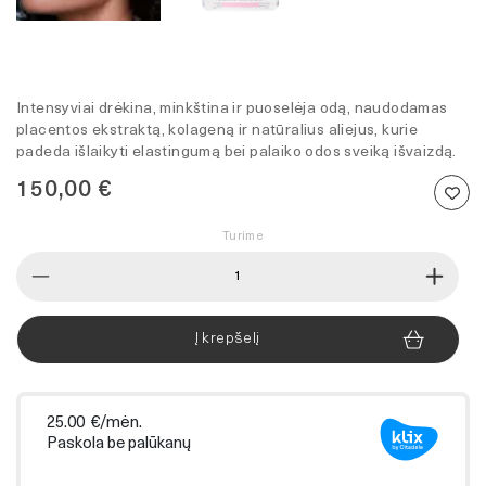
Intensyviai drėkina, minkština ir puoselėja odą, naudodamas
placentos ekstraktą, kolageną ir natūralius aliejus, kurie
padeda išlaikyti elastingumą bei palaiko odos sveiką išvaizdą.
150,00
€
Turime
produkto
kiekis:
Dr.Select
Excelity
Į krepšelį
Placenta
Rich
cream
–
veido
kremas
su
placentos