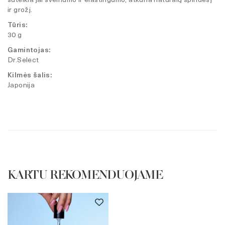
suteikia jai švelnumo ir elastingumo, atkuria natūralų spindesį
ir grožį.
Tūris:
30 g
Gamintojas:
Dr.Select
Kilmės šalis:
Japonija
KARTU REKOMENDUOJAME