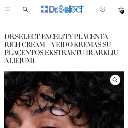
0
Skip
to
content
DR.SELECT EXCELITY PLACENTA
RICH CREAM – VEIDO KREMAS SU
PLACENTOS EKSTRAKTU IR ARKLIŲ
ALIEJUMI