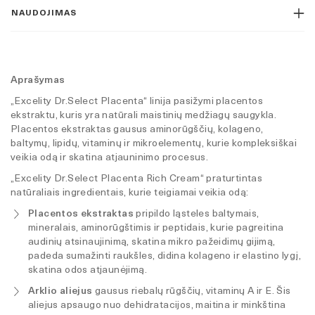
NAUDOJIMAS
Aprašymas
„Excelity Dr.Select Placenta“ linija pasižymi placentos
ekstraktu, kuris yra natūrali maistinių medžiagų saugykla.
Placentos ekstraktas gausus aminorūgščių, kolageno,
baltymų, lipidų, vitaminų ir mikroelementų, kurie kompleksiškai
veikia odą ir skatina atjauninimo procesus.
„Excelity Dr.Select Placenta Rich Cream“ praturtintas
natūraliais ingredientais, kurie teigiamai veikia odą:
Placentos ekstraktas
pripildo ląsteles baltymais,
mineralais, aminorūgštimis ir peptidais, kurie pagreitina
audinių atsinaujinimą, skatina mikro pažeidimų gijimą,
padeda sumažinti raukšles, didina kolageno ir elastino lygį,
skatina odos atjaunėjimą.
Arklio aliejus
gausus riebalų rūgščių, vitaminų A ir E. Šis
aliejus apsaugo nuo dehidratacijos, maitina ir minkština