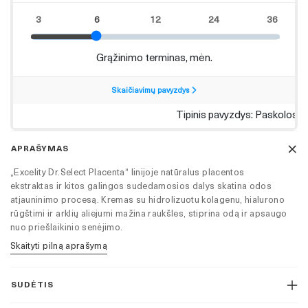
ekstraktu
ir
arklių
aliejumi
APRAŠYMAS
„Excelity Dr.Select Placenta“ linijoje natūralus placentos
ekstraktas ir kitos galingos sudedamosios dalys skatina odos
atjauninimo procesą. Kremas su hidrolizuotu kolagenu, hialurono
rūgštimi ir arklių aliejumi mažina raukšles, stiprina odą ir apsaugo
nuo priešlaikinio senėjimo.
Skaityti pilną aprašymą
SUDĖTIS