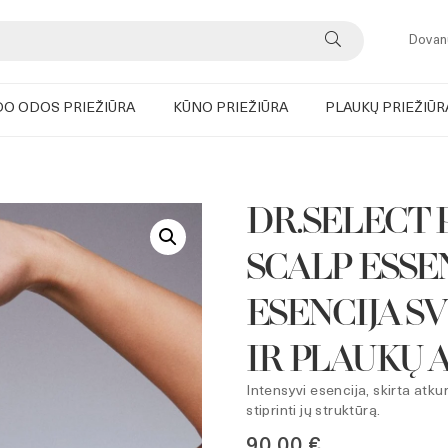
Dovan
DO ODOS PRIEŽIŪRA
KŪNO PRIEŽIŪRA
PLAUKŲ PRIEŽIŪR
DR.SELECT 
SCALP ESSE
ESENCIJA S
IR PLAUKŲ 
Intensyvi esencija, skirta atku
stiprinti jų struktūrą.
90,00
€