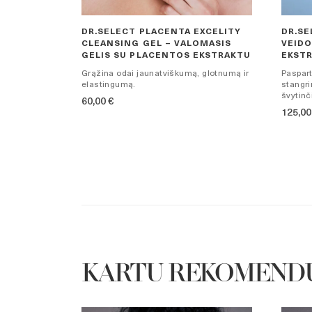
DR.SELECT PLACENTA EXCELITY
DR.SE
CLEANSING GEL – VALOMASIS
VEIDO
GELIS SU PLACENTOS EKSTRAKTU
EKST
Grąžina odai jaunatviškumą, glotnumą ir
Paspart
elastingumą.
stangri
švytinč
60,00
€
125,0
KARTU REKOMEND