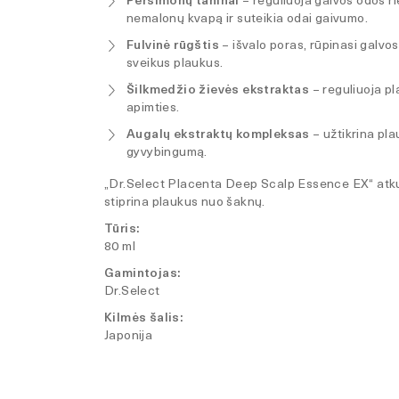
Persimonų taninai
– reguliuoja galvos odos ri
nemalonų kvapą ir suteikia odai gaivumo.
Fulvinė rūgštis
– išvalo poras, rūpinasi galvos
sveikus plaukus.
Šilkmedžio žievės ekstraktas
– reguliuoja pl
apimties.
Augalų ekstraktų kompleksas
– užtikrina pla
gyvybingumą.
„Dr.Select Placenta Deep Scalp Essence EX“ atku
stiprina plaukus nuo šaknų.
Tūris:
80 ml
Gamintojas:
Dr.Select
Kilmės šalis:
Japonija