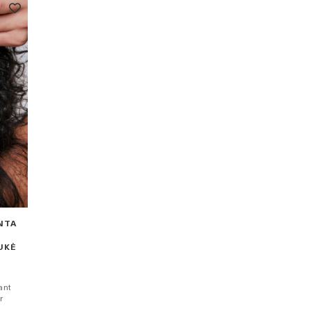
NTA
UKĖ
ant
r