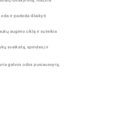
ebalų išsiskyrimą, mažina
 oda ir padeda išlaikyti
aukų augimo ciklą ir suteikia
ukų sveikatą, spindesį ir
ria galvos odos pusiausvyrą,