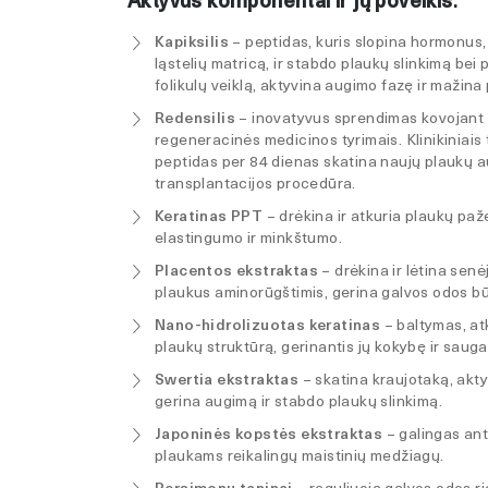
Aktyvūs komponentai ir jų poveikis
:
Kapiksilis
– peptidas, kuris slopina hormonus,
ląstelių matricą, ir stabdo plaukų slinkimą bei
folikulų veiklą, aktyvina augimo fazę ir mažina
Redensilis
– inovatyvus sprendimas kovojant s
regeneracinės medicinos tyrimais. Klinikiniais 
peptidas per 84 dienas skatina naujų plaukų a
transplantacijos procedūra.
Keratinas PPT
– drėkina ir atkuria plaukų pa
elastingumo ir minkštumo.
Placentos ekstraktas
– drėkina ir lėtina sen
plaukus aminorūgštimis, gerina galvos odos būk
Nano-hidrolizuotas keratinas
– baltymas, at
plaukų struktūrą, gerinantis jų kokybę ir saug
Swertia ekstraktas
– skatina kraujotaką, aktyv
gerina augimą ir stabdo plaukų slinkimą.
Japoninės kopstės ekstraktas
– galingas ant
plaukams reikalingų maistinių medžiagų.