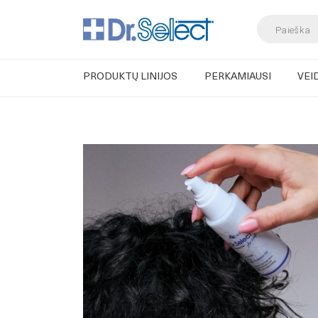
Products
search
PRODUKTŲ LINIJOS
PERKAMIAUSI
VEI
Skip
to
content