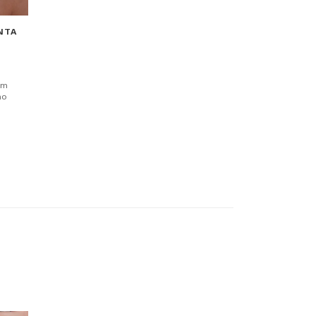
NTA
,
am
mo