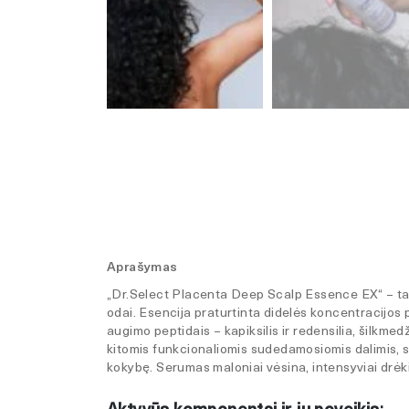
Aprašymas
„Dr.Select Placenta Deep Scalp Essence EX“ – tai
odai. Esencija praturtinta didelės koncentracijos 
augimo peptidais – kapiksilis ir redensilia, šilkmed
kitomis funkcionaliomis sudedamosiomis dalimis, s
kokybę. Serumas maloniai vėsina, intensyviai drėk