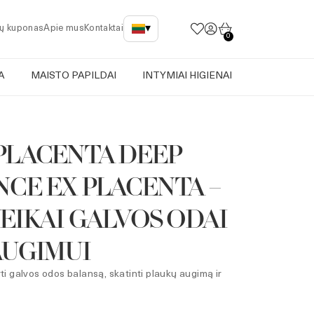
▾
ų kuponas
Apie mus
Kontaktai
0
A
MAISTO PAPILDAI
INTYMIAI HIGIENAI
PLACENTA DEEP
NCE EX PLACENTA –
VEIKAI GALVOS ODAI
AUGIMUI
rti galvos odos balansą, skatinti plaukų augimą ir