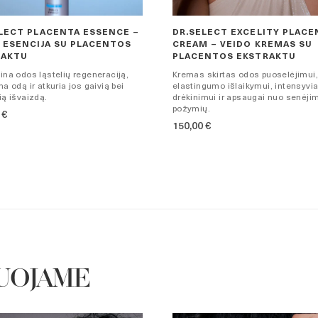
LECT PLACENTA ESSENCE –
DR.SELECT EXCELITY PLACE
 ESENCIJA SU PLACENTOS
CREAM – VEIDO KREMAS SU
RAKTU
PLACENTOS EKSTRAKTU
ina odos ląstelių regeneraciją,
Kremas skirtas odos puoselėjimui
na odą ir atkuria jos gaivią bei
elastingumo išlaikymui, intensyvi
ią išvaizdą.
drėkinimui ir apsaugai nuo senėji
požymių.
0
€
150,00
€
UOJAME