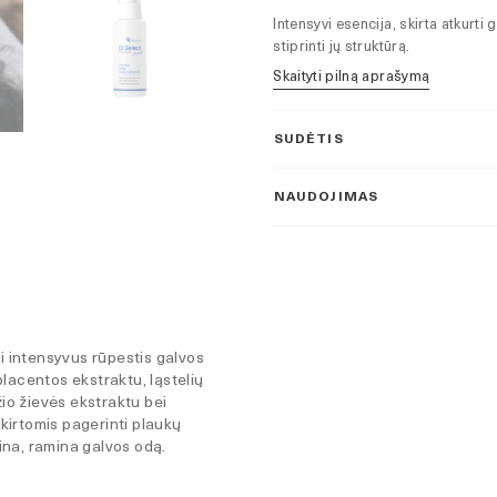
augimui
Intensyvi esencija, skirta atkurti
stiprinti jų struktūrą.
Skaityti pilną aprašymą
SUDĖTIS
NAUDOJIMAS
 intensyvus rūpestis galvos
placentos ekstraktu, ląstelių
žio žievės ekstraktu bei
kirtomis pagerinti plaukų
ina, ramina galvos odą.