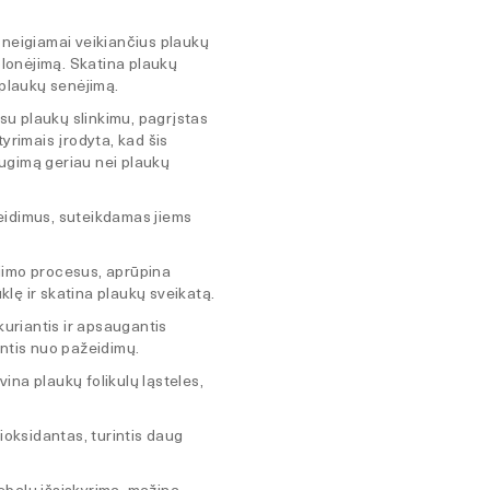
 neigiamai veikiančius plaukų
 plonėjimą. Skatina plaukų
 plaukų senėjimą.
u plaukų slinkimu, pagrįstas
tyrimais įrodyta, kad šis
ugimą geriau nei plaukų
žeidimus, suteikdamas jiems
ėjimo procesus, aprūpina
lę ir skatina plaukų sveikatą.
kuriantis ir apsaugantis
antis nuo pažeidimų.
ina plaukų folikulų ląsteles,
ioksidantas, turintis daug