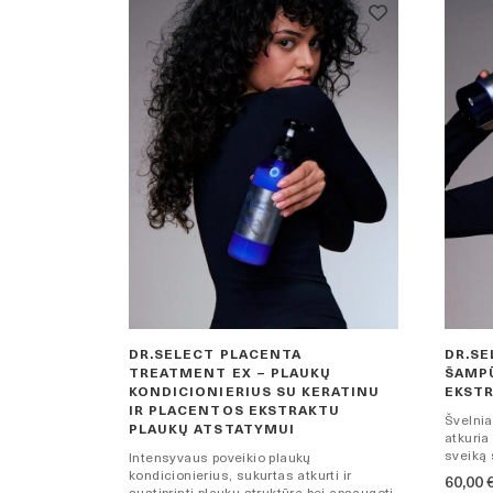
DR.SELECT PLACENTA
DR.SE
TREATMENT EX – PLAUKŲ
ŠAMP
KONDICIONIERIUS SU KERATINU
EKST
IR PLACENTOS EKSTRAKTU
Švelnia
PLAUKŲ ATSTATYMUI
atkuria
sveiką 
Intensyvaus poveikio plaukų
kondicionierius, sukurtas atkurti ir
60,00