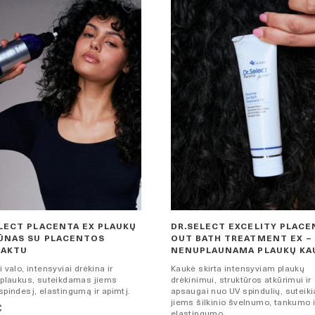
LECT PLACENTA EX PLAUKŲ
DR.SELECT EXCELITY PLACE
ŪNAS SU PLACENTOS
OUT BATH TREATMENT EX –
RAKTU
NENUPLAUNAMA PLAUKŲ KA
i valo, intensyviai drėkina ir
Kaukė skirta intensyviam plaukų
 plaukus, suteikdamas jiems
drėkinimui, struktūros atkūrimui ir
spindesį, elastingumą ir apimtį.
apsaugai nuo UV spindulių, suteiki
jiems šilkinio švelnumo, tankumo i
€
elastingumo.