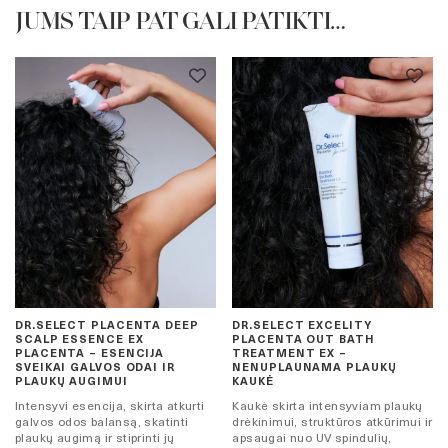
JUMS TAIP PAT GALI PATIKTI…
DR.SELECT PLACENTA DEEP
DR.SELECT EXCELITY
SCALP ESSENCE EX
PLACENTA OUT BATH
PLACENTA – ESENCIJA
TREATMENT EX –
SVEIKAI GALVOS ODAI IR
NENUPLAUNAMA PLAUKŲ
PLAUKŲ AUGIMUI
KAUKĖ
Intensyvi esencija, skirta atkurti
Kaukė skirta intensyviam plaukų
galvos odos balansą, skatinti
drėkinimui, struktūros atkūrimui ir
plaukų augimą ir stiprinti jų
apsaugai nuo UV spindulių,