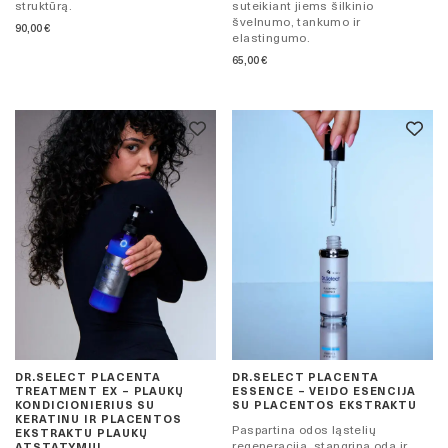
struktūrą.
suteikiant jiems šilkinio
švelnumo, tankumo ir
90,00
€
elastingumo.
65,00
€
DR.SELECT PLACENTA
DR.SELECT PLACENTA
TREATMENT EX – PLAUKŲ
ESSENCE – VEIDO ESENCIJA
KONDICIONIERIUS SU
SU PLACENTOS EKSTRAKTU
KERATINU IR PLACENTOS
Paspartina odos ląstelių
EKSTRAKTU PLAUKŲ
regeneraciją, stangrina odą ir