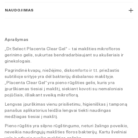
NAUDOJIMAS
Aprašymas
„Dr.Select Placenta Clear Gel“ – tai makšties mikrofloros
gerinimo gelis, sukurtas bendradarbiaujant su akušeriais ir
ginekologais.
Pagrindinė kvapų, niežėjimo, diskomforto ir t.t. priežastis
subtilioje srityje yra dėl bakterijų disbalanso makštyje.
„Placenta Clear Gel“ yra pieno rūgšties gelis, kuris yra
įpurškiamas tiesiai į makštį, siekiant kovoti su nemaloniais
pojūčiais, išlaikant sveiką mikroflorą.
Lengvas įpurškimas vienu prisilietimu, higieniškas į tamponą
panašus aplikatorius leidžia lengvai tiekti naudingas
medžiagas tiesiai į makštį.
Pieno rūgštis yra silpno rūgštingumo, neturi žalingo poveikio,
neveikia naudingųjų makšties floros bakterijų. Kartu švelniai