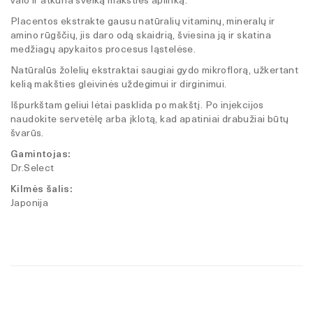
valo ir atkuria sveiką makšties aplinką.
Placentos ekstrakte gausu natūralių vitaminų, mineralų ir
amino rūgščių, jis daro odą skaidrią, šviesina ją ir skatina
medžiagų apykaitos procesus ląstelėse.
Natūralūs žolelių ekstraktai saugiai gydo mikroflorą, užkertant
kelią makšties gleivinės uždegimui ir dirginimui.
Išpurkštam geliui lėtai pasklida po makštį. Po injekcijos
naudokite servetėlę arba įklotą, kad apatiniai drabužiai būtų
švarūs.
Gamintojas:
Dr.Select
Kilmės šalis:
Japonija