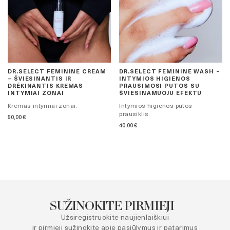
DR.SELECT FEMININE CREAM
DR.SELECT FEMININE WASH –
– ŠVIESINANTIS IR
INTYMIOS HIGIENOS
DRĖKINANTIS KREMAS
PRAUSIMOSI PUTOS SU
INTYMIAI ZONAI
ŠVIESINAMUOJU EFEKTU
Kremas intymiai zonai.
Intymios higienos putos-
prausiklis.
50,00
€
40,00
€
SUŽINOKITE PIRMIEJI
Užsiregistruokite naujienlaiškiui
ir pirmieji sužinokite apie pasiūlymus ir patarimus