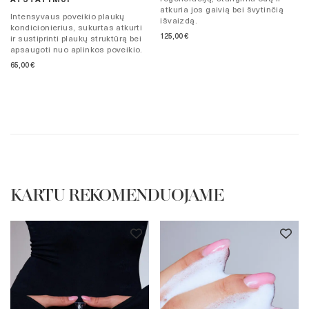
ATSTATYMUI
atkuria jos gaivią bei švytinčią
Intensyvaus poveikio plaukų
išvaizdą.
kondicionierius, sukurtas atkurti
125,00
€
ir sustiprinti plaukų struktūrą bei
apsaugoti nuo aplinkos poveikio.
65,00
€
KARTU REKOMENDUOJAME