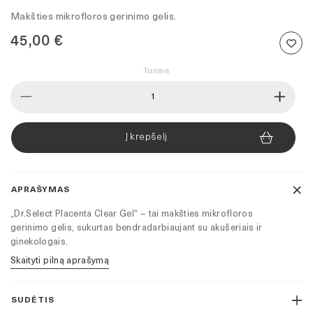
Makšties mikrofloros gerinimo gelis.
45,00
€
Turime
produkto
kiekis:
Dr.Select
Placenta
Į krepšelį
Clear
Gel
–
intymios
higienos
APRAŠYMAS
gelis
(1
„Dr.Select Placenta Clear Gel“ – tai makšties mikrofloros
mėnesio
gerinimo gelis, sukurtas bendradarbiaujant su akušeriais ir
kursas)
ginekologais.
Skaityti pilną aprašymą
SUDĖTIS