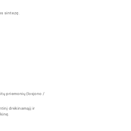
es sintezę.
itų priemonių (losjono /
inį drėkinamąjį ir
kinę.