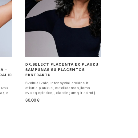
DR.SELECT PLACENTA EX PLAUKŲ
A –
ŠAMPŪNAS SU PLACENTOS
AI IR
EKSTRAKTU
Švelniai valo, intensyviai drėkina ir
atkuria plaukus, suteikdamas jiems
alvos
sveiką spindesį, elastingumą ir apimtį.
mą ir
60,00
€