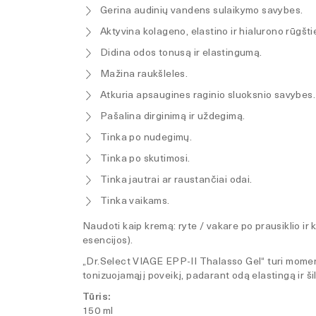
Gerina audinių vandens sulaikymo savybes.
Aktyvina kolageno, elastino ir hialurono rūgšti
Didina odos tonusą ir elastingumą.
Mažina raukšleles.
Atkuria apsaugines raginio sluoksnio savybes.
Pašalina dirginimą ir uždegimą.
Tinka po nudegimų.
Tinka po skutimosi.
Tinka jautrai ar raustančiai odai.
Tinka vaikams.
Naudoti kaip kremą: ryte / vakare po prausiklio ir k
esencijos).
„Dr.Select VIAGE EPP-II Thalasso Gel“ turi moment
tonizuojamąjį poveikį, padarant odą elastingą ir šil
Tūris:
150 ml