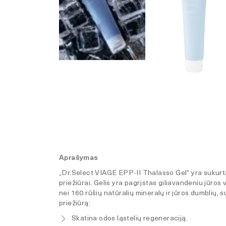
Aprašymas
„Dr.Select VIAGE EPP-II Thalasso Gel“ yra sukurta
priežiūrai. Gelis yra pagrįstas giliavandeniu jūros 
nei 160 rūšių natūralių mineralų ir jūros dumblių,
priežiūrą:
Skatina odos ląstelių regeneraciją.