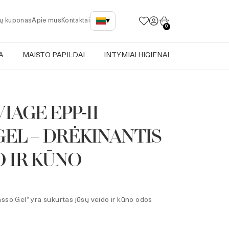
▾
ų kuponas
Apie mus
Kontaktai
0
A
MAISTO PAPILDAI
INTYMIAI HIGIENAI
IAGE EPP-II
EL – DRĖKINANTIS
O IR KŪNO
sso Gel“ yra sukurtas jūsų veido ir kūno odos