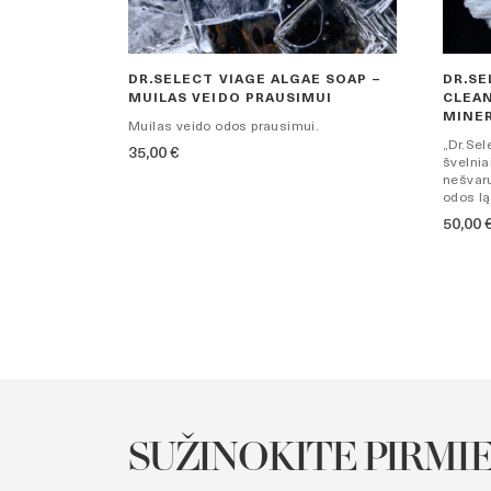
DR.SELECT VIAGE ALGAE SOAP –
DR.SE
MUILAS VEIDO PRAUSIMUI
CLEAN
MINER
Muilas veido odos prausimui.
„Dr.Sel
35,00
€
švelnia
nešvar
odos lą
50,00
SUŽINOKITE PIRMIE