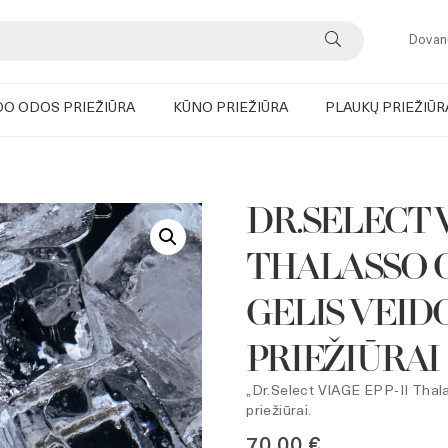
Dovan
DO ODOS PRIEŽIŪRA
KŪNO PRIEŽIŪRA
PLAUKŲ PRIEŽIŪR
DR.SELECT V
THALASSO G
GELIS VEID
PRIEŽIŪRAI
„Dr.Select VIAGE EPP-II Thala
priežiūrai.
70,00
€