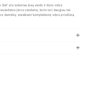
 Gel“ yra sukurtas jūsų veido ir kūno odos
liavandeniu jūros vandeniu, kuris turi daugiau nei
ūros dumblių, suteikiant kompleksinę odos priežiūrą.