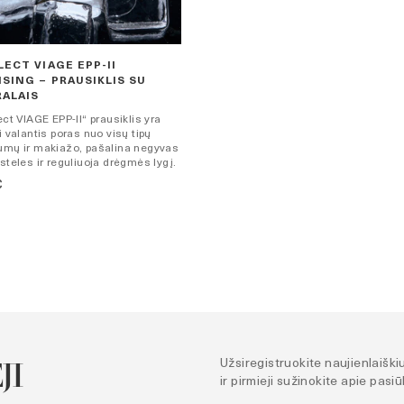
LECT VIAGE EPP-II
SING – PRAUSIKLIS SU
ALAIS
ect VIAGE EPP-II“ prausiklis yra
i valantis poras nuo visų tipų
umų ir makiažo, pašalina negyvas
steles ir reguliuoja drėgmės lygį.
€
JI
Užsiregistruokite naujienlaiškiu
ir pirmieji sužinokite apie pasi