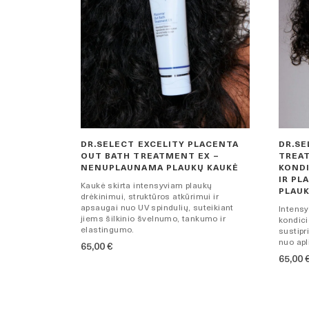
DR.SELECT EXCELITY PLACENTA
DR.SE
OUT BATH TREATMENT EX –
TREAT
NENUPLAUNAMA PLAUKŲ KAUKĖ
KONDI
IR PL
Kaukė skirta intensyviam plaukų
PLAU
drėkinimui, struktūros atkūrimui ir
apsaugai nuo UV spindulių, suteikiant
Intensy
jiems šilkinio švelnumo, tankumo ir
kondici
elastingumo.
sustipr
nuo apl
65,00
€
65,00