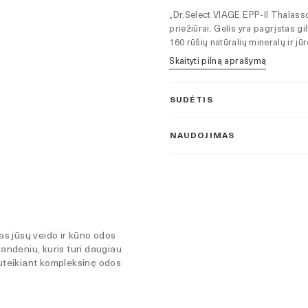
„Dr.Select VIAGE EPP-II Thalasso
priežiūrai. Gelis yra pagrįstas gi
160 rūšių natūralių mineralų ir j
Skaityti pilną aprašymą
SUDĖTIS
NAUDOJIMAS
s jūsų veido ir kūno odos
vandeniu, kuris turi daugiau
 suteikiant kompleksinę odos