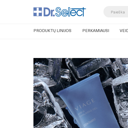
Products
search
PRODUKTŲ LINIJOS
PERKAMIAUSI
VEI
Skip
to
content