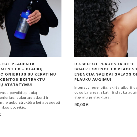
LECT PLACENTA
DR.SELECT PLACENTA DEEP
MENT EX – PLAUKŲ
SCALP ESSENCE EX PLACENT
CIONIERIUS SU KERATINU
ESENCIJA SVEIKAI GALVOS OD
ACENTOS EKSTRAKTU
PLAUKŲ AUGIMUI
KŲ ATSTATYMUI
Intensyvi esencija, skirta atkurti g
odos balansą, skatinti plaukų augi
vaus poveikio plaukų
stiprinti jų struktūrą.
onierius, sukurtas atkurti ir
inti plaukų struktūrą bei apsaugoti
90,00
€
inkos poveikio.
€